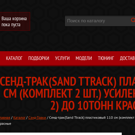
Ваша корзина
пока пуста
КАТАЛОГ
ПОДБОРКИ
УСЛУГИ
МОДЕЛИ
ТЮНИНГ
ДОСТАВ
СЕНД-ТРАК(SAND TTRACK) П
СМ (КОМПЛЕКТ 2 ШТ.) УСИЛ
2) ДО 10ТОНН КР
лавная
/
Каталог
/
Сэнд-Траки
/ Сенд-трак(Sand Ttrack) пластиковый 110 см (комплект 
красные