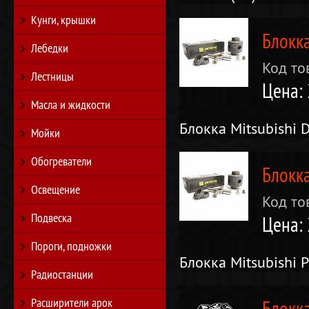
Кунги, крышки
Блокка
Лебедки
Код то
Лестницы
Цена:
Масла и жидкости
Блокка Mitsubishi D
Мойки
Обогреватели
Блокка
Освещение
Код то
Подвеска
Цена:
Пороги, подножки
Блокка Mitsubishi P
Радиостанции
Расширители арок
Блокка