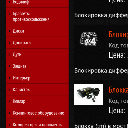
Бодилифт
Браслеты
Блокировка диффе
противоскольжения
Диски
Блоки
Домкраты
Код то
Цена:
Дуги
Защита
Блокировка диффе
Интерьер
Блокка
Канистры
Код то
Кевлар
Цена:
Кемпинговое оборудование
Компрессоры и манометры
Блокка (tm) в мост