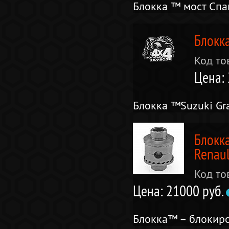
Блокка ™ мост Спа
Блокка
Код то
Цена:
Блокка ™Suzuki Gra
Блокк
Renaul
Код то
Цена: 21000 руб.
Блокка™ – блокиро